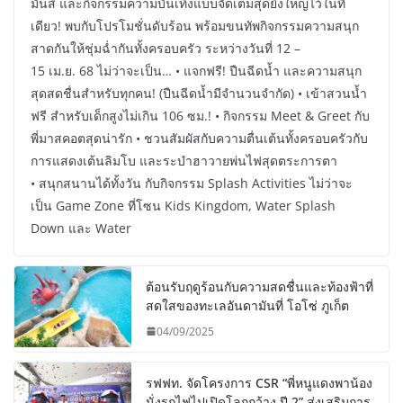
มันส์ และกิจกรรมความบันเทิงแบบจัดเต็มสุดยิ่งใหญ่ไว้ในที่
เดียว! พบกับโปรโมชั่นดับร้อน พร้อมขนทัพกิจกรรมความสนุก
สาดกันให้ชุ่มฉ่ำกันทั้งครอบครัว ระหว่างวันที่ 12 –
15 เม.ย. 68 ไม่ว่าจะเป็น… • แจกฟรี! ปืนฉีดน้ำ และความสนุก
สุดสดชื่นสำหรับทุกคน! (ปืนฉีดน้ำมีจำนวนจำกัด) • เข้าสวนน้ำ
ฟรี สำหรับเด็กสูงไม่เกิน 106 ซม.! • กิจกรรม Meet & Greet กับ
พี่มาสคอตสุดน่ารัก • ชวนสัมผัสกับความตื่นเต้นทั้งครอบครัวกับ
การแสดงเต้นลิมโบ และระบำฮาวายพ่นไฟสุดตระการตา
• สนุกสนานได้ทั้งวัน กับกิจกรรม Splash Activities ไม่ว่าจะ
เป็น Game Zone ที่โซน Kids Kingdom, Water Splash
Down และ Water
ต้อนรับฤดูร้อนกับความสดชื่นและท้องฟ้าที่
สดใสของทะเลอันดามันที่ โอโซ่ ภูเก็ต
04/09/2025
รฟฟท. จัดโครงการ CSR “พี่หนูแดงพาน้อง
นั่งรถไฟไปเปิดโลกกว้าง ปี 2” ส่งเสริมการ