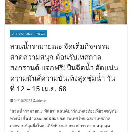
ATTRACTIONS
NEWS
สวนน้ำรามายณะ จัดเต็มกิจกรรม
สาดความสนุก ต้อนรับเทศกาล
สงกรานต์ แจกฟรี! ปืนฉีดน้ำ อัดแน่น
ความมันส์ความบันเทิงสุดชุ่มฉ่ำ วัน
ที่ 12 – 15 เม.ย. 68
04/10/2025
admin
“สวนน้ำรามายณะ พัทยา” แลนด์มาร์กแหล่งท่องเที่ยวผจญภัย
ทางน้ำชั้นนำและยอดนิยมของประเทศไทย ฉลองเทศกาล
สงกรานต์สุดยิ่งใหญ่ เสิร์ฟประสบการณ์การความสนุกสุด