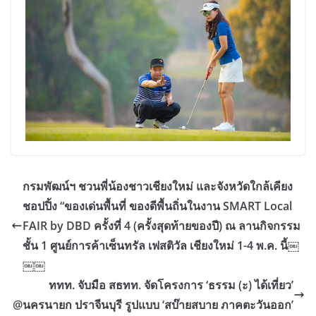
กรมพัฒน์ฯ ชวนพี่น้องชาวเชียงใหม่ และจังหวัดใกล้เคียง
ชอปปิ้ง “ของเด่นพื้นที่ ของดีพื้นถิ่นในงาน SMART Local
FAIR by DBD ครั้งที่ 4 (ครั้งสุดท้ายของปี) ณ ลานกิจกรรม
ชั้น 1 ศูนย์การค้าเซ็นทรัล เฟสติวัล เชียงใหม่ 1-4 พ.ค. นี้￼
￼￼
ททท. จับมือ สธทท. จัดโครงการ ‘ธรรม (ะ) ได้เที่ยว’
@นครนายก ปราจีนบุรี รูปแบบ ‘สบ๊ายสบาย ภาคตะวันออก’