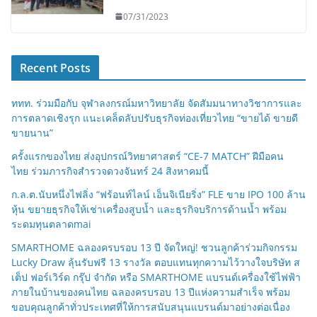
07/31/2023
Recent Posts
ททท. ร่วมมือกับ จุฬาลงกรณ์มหาวิทยาลัย จัดสัมมนาทางวิชาการและ
การตลาดเชิงรุก แนะเคล็ดลับปรับธุรกิจท่องเที่ยวไทย “ขายได้ ขายดี
ขายนาน”
ครั้งแรกของไทย ส่งอุปกรณ์วิทยาศาสตร์ “CE-7 MATCH” ฝีมือคน
ไทย ร่วมภารกิจสำรวจดวงจันทร์ 24 สิงหาคมนี้
ก.ล.ต.นับหนึ่งไฟลิ่ง “ฟร้อนท์ไลน์ เอ็นจิเนียริ่ง” FLE ขาย IPO 100 ล้าน
หุ้น ขยายธุรกิจให้เช่าเครื่องสูบน้ำ และธุรกิจบริการด้านน้ำ พร้อม
ระดมทุนตลาดmai
SMARTHOME ฉลองครบรอบ 13 ปี จัดใหญ่! ชวนลูกค้าร่วมกิจกรรม
Lucky Draw ลุ้นรับฟรี 13 รางวัล ตอบแทนทุกความไว้วางใจบริษัท ส
เต็ป ฟอร์เวิร์ด กรุ๊ป จำกัด หรือ SMARTHOME แบรนด์เครื่องใช้ไฟฟ้า
ภายในบ้านของคนไทย ฉลองครบรอบ 13 ปีแห่งความสำเร็จ พร้อม
ขอบคุณลูกค้าทั่วประเทศที่ให้การสนับสนุนแบรนด์มาอย่างต่อเนื่อง