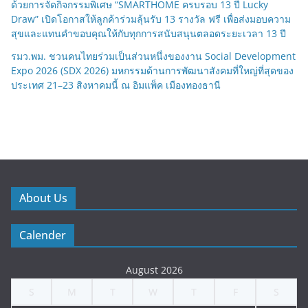
ด้วยการจัดกิจกรรมพิเศษ “SMARTHOME ครบรอบ 13 ปี Lucky
Draw” เปิดโอกาสให้ลูกค้าร่วมลุ้นรับ 13 รางวัล ฟรี เพื่อส่งมอบความ
สุขและแทนคำขอบคุณให้กับทุกการสนับสนุนตลอดระยะเวลา 13 ปี
รมว.พม. ชวนคนไทยร่วมเป็นส่วนหนึ่งของงาน Social Development
Expo 2026 (SDX 2026) มหกรรมด้านการพัฒนาสังคมที่ใหญ่ที่สุดของ
ประเทศ 21–23 สิงหาคมนี้ ณ อิมแพ็ค เมืองทองธานี
About Us
Calender
August 2026
S
M
T
W
T
F
S