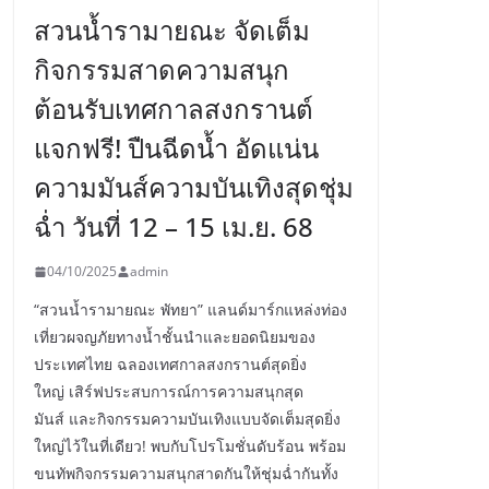
สวนน้ำรามายณะ จัดเต็ม
กิจกรรมสาดความสนุก
ต้อนรับเทศกาลสงกรานต์
แจกฟรี! ปืนฉีดน้ำ อัดแน่น
ความมันส์ความบันเทิงสุดชุ่ม
ฉ่ำ วันที่ 12 – 15 เม.ย. 68
04/10/2025
admin
“สวนน้ำรามายณะ พัทยา” แลนด์มาร์กแหล่งท่อง
เที่ยวผจญภัยทางน้ำชั้นนำและยอดนิยมของ
ประเทศไทย ฉลองเทศกาลสงกรานต์สุดยิ่ง
ใหญ่ เสิร์ฟประสบการณ์การความสนุกสุด
มันส์ และกิจกรรมความบันเทิงแบบจัดเต็มสุดยิ่ง
ใหญ่ไว้ในที่เดียว! พบกับโปรโมชั่นดับร้อน พร้อม
ขนทัพกิจกรรมความสนุกสาดกันให้ชุ่มฉ่ำกันทั้ง