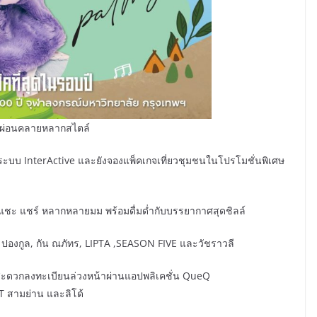
ามผ่อนคลายหลากสไตล์
ะบบ InterActive และยังจองแพ็คเกจเที่ยวชุมชนในโปรโมชั่นพิเศษ
ได้แชะ แชร์ หลากหลายมม พร้อมดื่มด่ำกับบรรยากาศสุดชิลล์
บ ปองกูล, กัน ณภัทร, LIPTA ,SEASON FIVE และวัชราวลี
วามสะดวกลงทะเบียนล่วงหน้าผ่านแอปพลิเคชั่น QueQ
T สามย่าน​ และลิโด้