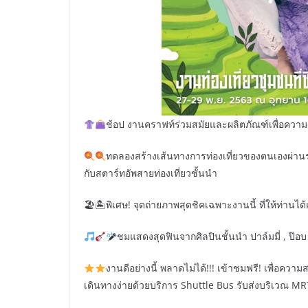
ช้อป งานคราฟท์ร่วมสมัยและผลิตภัณฑ์เพื่อคว
ทดลองสร้างเส้นทางการท่องเที่ยวของตนเองผ่านร
กับสตาร์ทอัพสายท่องเที่ยวชั้นนำ
🏖🏝พิเศษ! จุดถ่ายภาพสุดชิคเฉพาะงานนี้ ที่ให้ท่าน
ชมแสดงสุดฟินจากศิลปินชั้นนำ ปาล์มมี่ , ป๊อ
งานดีอย่างนี้ พลาดไม่ได้!!! เข้าชมฟรี! เพื่อค
เดินทางง่ายด้วยบริการ Shuttle Bus รับส่งบริเวณ MR