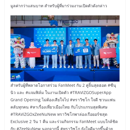
มูลค่ากว่าแสนบาท สำหรับผู้ที่มาร่วมงานเปิดตัวดังกล่าว
สำหรับผู้ที่พลาดโอกาสร่วม FanMeet กับ 2 คู่จิ้นสุดฮอต #ซีนุ
นิว และ #แจมฟิล์ม ในงานเปิดตัว #TRAViZGOSuperApp
Grand Opening ไม่ต้องเสียใจไป #ทราวิซโก ใจดี ชวนแฟน
คลับทุกคน #หาเรื่องเที่ยวเมืองไทย กับโปรแกรมสุดพิเศษ
#TRAViZGOxZeeNuNew ทราวิซโกพาล่องเรือยอร์ชสุด
Exclusive 2 วัน 1 คืน และร่วมกิจกรรม FanMeet แบบใกล้ชิด
กับ #ZeeNuNew นอกจากนี้ #ทราวิซโก ยังใจดีมากขึ้นด้วย