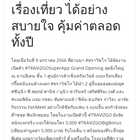
เรื่องเที่ยว ได้อย่าง
สบายใจ คุ้มค่าตลอด
ทั้งปี
โดยเมื่อวันที่ 9 มกราคม 2566 ที่ผ่านมา #ทราวิซโก ได้จัดงาน
เปิดตัว #TRAViZGOSuperApp Grand Opening สุดยิ่งใหญ่
ณ ลานอีเดน ชั้น 1 ศูนย์การค้าเซ็นทรัลเวิลด์ แบบเรียกเสียง
กรี๊ดสนั่นจนห้างแตก #ทราวิซโก ได้นำ 2 คู่จิ้นสุดฮอตแห่งยุค
#ซีนุนิว ซี-พฤกษ์ พานิช / นุนิว-ชวรินทร์ เพริศพิริยะวงศ์ และ
#แจมฟิล์ม แจม-รชตะ หัมพานนท์ / ฟิล์ม-ธนภัทร กาวิละ มาจัด
กิจกรรม FanMeet อย่างใกล้ชิดกับแฟน ๆ แบบจิ้น ยกกำลังสอง
ต๊าซสุด ฟินจิกหมอน โดยในงานเปิดตัวนี้ #TRAViZGO ยังจัด
หนักแจกจริง แจกให้ก่อนใคร 5,000 #TRAViZGOBigBonus
(เทียบเท่ามูลค่า 5,000 บาท) รับไปเต็ม ๆ พร้อมของที่ระลึกสุด
พิเศษ แถมรางวัลแพ็คเกจทัวร์ ตั๋วเครื่องบิน โรงแรมที่พัก รวม