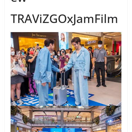
TRAViZGOxJamFilm