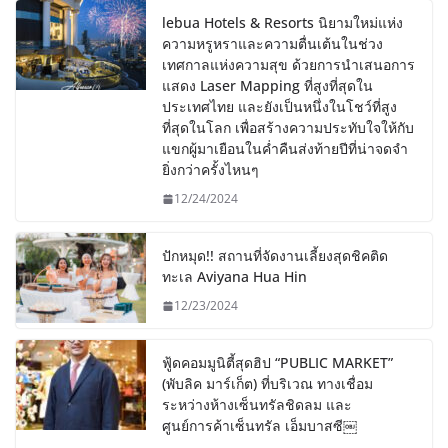
lebua Hotels & Resorts นิยามใหม่แห่ง
ความหรูหราและความตื่นเต้นในช่วง
เทศกาลแห่งความสุข ด้วยการนำเสนอการ
แสดง Laser Mapping ที่สูงที่สุดใน
ประเทศไทย และยังเป็นหนึ่งในโชว์ที่สูง
ที่สุดในโลก เพื่อสร้างความประทับใจให้กับ
แขกผู้มาเยือนในค่ำคืนส่งท้ายปีที่น่าจดจำ
ยิ่งกว่าครั้งไหนๆ
12/24/2024
ปักหมุด!! สถานที่จัดงานเลี้ยงสุดชิคติด
ทะเล Aviyana Hua Hin
12/23/2024
ฟู้ดคอมมูนิตี้สุดฮิป “PUBLIC MARKET”
(พับลิค มาร์เก็ต) ที่บริเวณ ทางเชื่อม
ระหว่างห้างเซ็นทรัลชิดลม และ
ศูนย์การค้าเซ็นทรัล เอ็มบาสซี￼