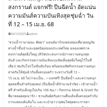
สงกรานต์ แจกฟรี! ปืนฉีดน้ำ อัดแน่น
ความมันส์ความบันเทิงสุดชุ่มฉ่ำ วัน
ที่ 12 – 15 เม.ย. 68
04/10/2025
admin
“สวนน้ำรามายณะ พัทยา” แลนด์มาร์กแหล่งท่องเที่ยวผจญภัย
ทางน้ำชั้นนำและยอดนิยมของประเทศไทย ฉลองเทศกาล
สงกรานต์สุดยิ่งใหญ่ เสิร์ฟประสบการณ์การความสนุกสุด
มันส์ และกิจกรรมความบันเทิงแบบจัดเต็มสุดยิ่งใหญ่ไว้ในที่
เดียว! พบกับโปรโมชั่นดับร้อน พร้อมขนทัพกิจกรรมความสนุก
สาดกันให้ชุ่มฉ่ำกันทั้งครอบครัว ระหว่างวันที่ 12 –
15 เม.ย. 68 ไม่ว่าจะเป็น… • แจกฟรี! ปืนฉีดน้ำ และความสนุก
สุดสดชื่นสำหรับทุกคน! (ปืนฉีดน้ำมีจำนวนจำกัด) • เข้าสวนน้ำ
ฟรี สำหรับเด็กสูงไม่เกิน 106 ซม.! • กิจกรรม Meet & Greet กับ
พี่มาสคอตสุดน่ารัก • ชวนสัมผัสกับความตื่นเต้นทั้งครอบครัวกับ
การแสดงเต้นลิมโบ และระบำฮาวายพ่นไฟสุดตระการตา