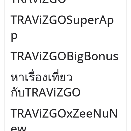
TRAViZGOSuperAp
p
TRAViZGOBigBonus
หาเรื่องเที่ยว
กับTRAViZGO
TRAViZGOxZeeNuN
ew