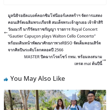
มูลนิธิรอยัลแบงค์คอกซิมโฟนีออร์เคสตร้าฯ จัดการแสดง
คอนเสิร์ตเฉลิมพระเกียรติ สมเด็จพระเจ้าลูกเธอ เจ้าฟ้าสิริ
วัณณวรี นารีรัตนราชกัญญา รายการ Royal Concert
“Gautier Capuçon plays Walton Cello Concerto”
พร้อมเดินหน้าพัฒนาศักยภาพวงRBSO จัดเต็มคอนเสิร์ต
จากศิลปินระดับโลกตลอดปี 2566
MASTER ปิดฉากโรดโชว์ กทม. พร้อมลงสนาม
เทรด mai ต้นปีนี้
You May Also Like