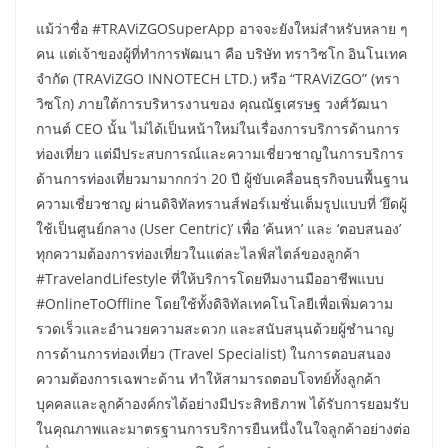
แม้ว่าชื่อ #TRAViZGOSuperApp อาจจะยังใหม่สำหรับหลาย ๆ
คน แต่เจ้าของผู้ที่ทำการพัฒนา คือ บริษัท ทราวิซโก อินโนเทค
จํากัด (TRAViZGO INNOTECH LTD.) หรือ “TRAViZGO” (ทรา
วิซโก) ภายใต้การบริหารงานของ คุณณัฐเศรษฐ วงศ์วัฒนา
กานต์ CEO นั้น ไม่ได้เป็นหน้าใหม่ในเรื่องการบริการด้านการ
ท่องเที่ยว แต่มีประสบการณ์และความเชี่ยวชาญในการบริการ
ด้านการท่องเที่ยวมามากกว่า 20 ปี ผู้ขับเคลื่อนธุรกิจบนพื้นฐาน
ความเชี่ยวชาญ ผ่านดิจิทัลทรานส์ฟอร์เมชั่นเต็มรูปแบบที่ ‘ยึดผู้
ใช้เป็นศูนย์กลาง (User Centric)’ เพื่อ ‘ค้นหา’ และ ‘ตอบสนอง’
ทุกความต้องการท่องเที่ยวในแต่ละไลฟ์สไตล์ของลูกค้า
#TravelandLifestyle ที่ให้บริการโดยทีมงานมืออาชีพแบบ
#OnlineToOffline โดยใช้ทั้งดิจิทัลเทคโนโลยีเพื่อเพิ่มความ
รวดเร็วและอำนวยความสะดวก และสนับสนุนด้วยผู้ชำนาญ
การด้านการท่องเที่ยว (Travel Specialist) ในการตอบสนอง
ความต้องการเฉพาะด้าน ทำให้สามารถตอบโจทย์ทั้งลูกค้า
บุคคลและลูกค้าองค์กรได้อย่างมีประสิทธิภาพ ได้รับการยอมรับ
ในคุณภาพและมาตรฐานการบริการยืนหนึ่งในใจลูกค้าอย่างต่อ