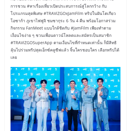
การชวน #หาเรื่องเที่ยวเปิดประสบการณ์สู่โลกกว้าง กับ
โปรแกรมสุดพิเศษ #TRAViZGOxJamFilm ทริปในฝันโตเกียว
โอซาก้า ภูเขาไฟฟูจิ ชมซากุระ 6 วัน 4 คืน พร้อมโอกาสร่วม
กิจกรรม FanMeet แบบใกล้ชิดกับ #JamFilm เพียงทำตาม
เงื่อนไขง่าย ๆ ชวนเพื่อนดาวน์โหลดและสมัครเป็นสมาชิก
#TRAViZGOSuperApp ตามเงื่อนไขที่กำหนดเท่านั้น ก็มีสิทธิ
ลุ้นไปร่วมทริปสุดเอ็กซ์คลูซีฟแล้ว จิ้นใครชอบใคร เลือกทริปได้
เลย