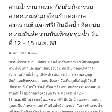
สวนน้ำรามายณะ จัดเต็มกิจกรรม
สาดความสนุก ต้อนรับเทศกาล
สงกรานต์ แจกฟรี! ปืนฉีดน้ำ อัดแน่น
ความมันส์ความบันเทิงสุดชุ่มฉ่ำ วัน
ที่ 12 – 15 เม.ย. 68
04/10/2025
admin
“สวนน้ำรามายณะ พัทยา” แลนด์มาร์กแหล่งท่องเที่ยวผจญภัย
ทางน้ำชั้นนำและยอดนิยมของประเทศไทย ฉลองเทศกาล
สงกรานต์สุดยิ่งใหญ่ เสิร์ฟประสบการณ์การความสนุกสุด
มันส์ และกิจกรรมความบันเทิงแบบจัดเต็มสุดยิ่งใหญ่ไว้ในที่
เดียว! พบกับโปรโมชั่นดับร้อน พร้อมขนทัพกิจกรรมความสนุก
สาดกันให้ชุ่มฉ่ำกันทั้งครอบครัว ระหว่างวันที่ 12 –
15 เม.ย. 68 ไม่ว่าจะเป็น… • แจกฟรี! ปืนฉีดน้ำ และความสนุก
สุดสดชื่นสำหรับทุกคน! (ปืนฉีดน้ำมีจำนวนจำกัด) • เข้าสวนน้ำ
ฟรี สำหรับเด็กสูงไม่เกิน 106 ซม.! • กิจกรรม Meet & Greet กับ