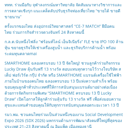
ททท. ร่วมมือกับ จุฬาลงกรณ์มหาวิทยาลัย จัดสัมมนาทางวิชาการและ
การตลาดเชิงรุก แนะเคล็ดลับปรับธุรกิจท่องเที่ยวไทย “ขายได้ ขายดี
ขายนาน”
ครั้งแรกของไทย ส่งอุปกรณ์วิทยาศาสตร์ “CE-7 MATCH” ฝีมือคน
ไทย ร่วมภารกิจสำรวจดวงจันทร์ 24 สิงหาคมนี้
ก.ล.ต.นับหนึ่งไฟลิ่ง “ฟร้อนท์ไลน์ เอ็นจิเนียริ่ง” FLE ขาย IPO 100 ล้าน
หุ้น ขยายธุรกิจให้เช่าเครื่องสูบน้ำ และธุรกิจบริการด้านน้ำ พร้อม
ระดมทุนตลาดmai
SMARTHOME ฉลองครบรอบ 13 ปี จัดใหญ่! ชวนลูกค้าร่วมกิจกรรม
Lucky Draw ลุ้นรับฟรี 13 รางวัล ตอบแทนทุกความไว้วางใจบริษัท ส
เต็ป ฟอร์เวิร์ด กรุ๊ป จำกัด หรือ SMARTHOME แบรนด์เครื่องใช้ไฟฟ้า
ภายในบ้านของคนไทย ฉลองครบรอบ 13 ปีแห่งความสำเร็จ พร้อม
ขอบคุณลูกค้าทั่วประเทศที่ให้การสนับสนุนแบรนด์มาอย่างต่อเนื่อง
ด้วยการจัดกิจกรรมพิเศษ “SMARTHOME ครบรอบ 13 ปี Lucky
Draw” เปิดโอกาสให้ลูกค้าร่วมลุ้นรับ 13 รางวัล ฟรี เพื่อส่งมอบความ
สุขและแทนคำขอบคุณให้กับทุกการสนับสนุนตลอดระยะเวลา 13 ปี
รมว.พม. ชวนคนไทยร่วมเป็นส่วนหนึ่งของงาน Social Development
Expo 2026 (SDX 2026) มหกรรมด้านการพัฒนาสังคมที่ใหญ่ที่สุดของ
ประเทศ 21–23 สิงหาคมนี้ ณ อิมแพ็ค เมืองทองธานี