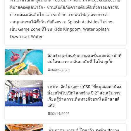
พี่มาสคอตสุดน่ารัก • ชวนสัมผัสกับความตื่นเต้นทั้งครอบครัวกับ
การแสดงเต้นลิมโบ และระบำฮาวายพ่นไฟสุดตระการตา
• สนุกสนานได้ทั้งวัน กับกิจกรรม Splash Activities ไม่ว่าจะ
เป็น Game Zone ที่โซน Kids Kingdom, Water Splash
Down และ Water
ต้อนรับฤดูร้อนกับความสดชื่นและท้องฟ้าที่
สดใสของทะเลอันดามันที่ โอโซ่ ภูเก็ต
04/09/2025
รฟฟท. จัดโครงการ CSR “พี่หนูแดงพาน้อง
นั่งรถไฟไปเปิดโลกกว้าง ปี 2” ส่งเสริมการ
เรียนรู้ผ่านการเดินทางด้วยรถไฟฟ้าสายสี
แดง
02/14/2025
เซ็นทารา แกรนด์ โอซาก้า ส่งท้ายปีอย่าง