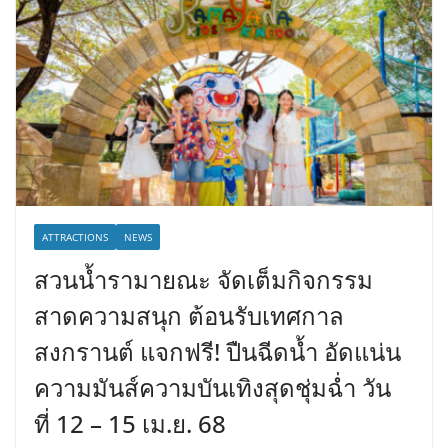
ATTRACTIONS
NEWS
สวนน้ำรามายณะ จัดเต็มกิจกรรม
สาดความสนุก ต้อนรับเทศกาล
สงกรานต์ แจกฟรี! ปืนฉีดน้ำ อัดแน่น
ความมันส์ความบันเทิงสุดชุ่มฉ่ำ วัน
ที่ 12 – 15 เม.ย. 68