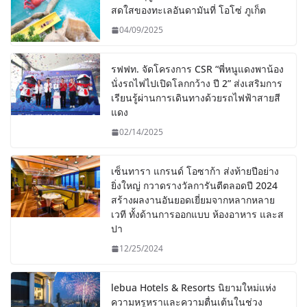
สดใสของทะเลอันดามันที่ โอโซ่ ภูเก็ต
04/09/2025
รฟฟท. จัดโครงการ CSR “พี่หนูแดงพาน้อง
นั่งรถไฟไปเปิดโลกกว้าง ปี 2” ส่งเสริมการ
เรียนรู้ผ่านการเดินทางด้วยรถไฟฟ้าสายสี
แดง
02/14/2025
เซ็นทารา แกรนด์ โอซาก้า ส่งท้ายปีอย่าง
ยิ่งใหญ่ กวาดรางวัลการันตีตลอดปี 2024
สร้างผลงานอันยอดเยี่ยมจากหลากหลาย
เวที ทั้งด้านการออกแบบ ห้องอาหาร และส
ปา
12/25/2024
lebua Hotels & Resorts นิยามใหม่แห่ง
ความหรูหราและความตื่นเต้นในช่วง