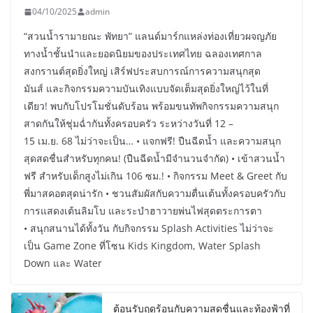
04/10/2025
admin
“สวนน้ำรามายณะ พัทยา” แลนด์มาร์กแหล่งท่องเที่ยวผจญภัย
ทางน้ำชั้นนำและยอดนิยมของประเทศไทย ฉลองเทศกาล
สงกรานต์สุดยิ่งใหญ่ เสิร์ฟประสบการณ์การความสนุกสุด
มันส์ และกิจกรรมความบันเทิงแบบจัดเต็มสุดยิ่งใหญ่ไว้ในที่
เดียว! พบกับโปรโมชั่นดับร้อน พร้อมขนทัพกิจกรรมความสนุก
สาดกันให้ชุ่มฉ่ำกันทั้งครอบครัว ระหว่างวันที่ 12 –
15 เม.ย. 68 ไม่ว่าจะเป็น… • แจกฟรี! ปืนฉีดน้ำ และความสนุก
สุดสดชื่นสำหรับทุกคน! (ปืนฉีดน้ำมีจำนวนจำกัด) • เข้าสวนน้ำ
ฟรี สำหรับเด็กสูงไม่เกิน 106 ซม.! • กิจกรรม Meet & Greet กับ
พี่มาสคอตสุดน่ารัก • ชวนสัมผัสกับความตื่นเต้นทั้งครอบครัวกับ
การแสดงเต้นลิมโบ และระบำฮาวายพ่นไฟสุดตระการตา
• สนุกสนานได้ทั้งวัน กับกิจกรรม Splash Activities ไม่ว่าจะ
เป็น Game Zone ที่โซน Kids Kingdom, Water Splash
Down และ Water
ต้อนรับฤดูร้อนกับความสดชื่นและท้องฟ้าที่