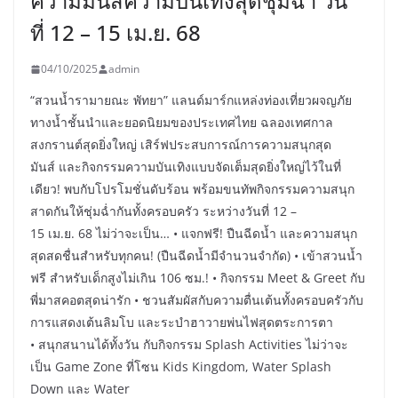
ความมันส์ความบันเทิงสุดชุ่มฉ่ำ วัน
ที่ 12 – 15 เม.ย. 68
04/10/2025
admin
“สวนน้ำรามายณะ พัทยา” แลนด์มาร์กแหล่งท่องเที่ยวผจญภัย
ทางน้ำชั้นนำและยอดนิยมของประเทศไทย ฉลองเทศกาล
สงกรานต์สุดยิ่งใหญ่ เสิร์ฟประสบการณ์การความสนุกสุด
มันส์ และกิจกรรมความบันเทิงแบบจัดเต็มสุดยิ่งใหญ่ไว้ในที่
เดียว! พบกับโปรโมชั่นดับร้อน พร้อมขนทัพกิจกรรมความสนุก
สาดกันให้ชุ่มฉ่ำกันทั้งครอบครัว ระหว่างวันที่ 12 –
15 เม.ย. 68 ไม่ว่าจะเป็น… • แจกฟรี! ปืนฉีดน้ำ และความสนุก
สุดสดชื่นสำหรับทุกคน! (ปืนฉีดน้ำมีจำนวนจำกัด) • เข้าสวนน้ำ
ฟรี สำหรับเด็กสูงไม่เกิน 106 ซม.! • กิจกรรม Meet & Greet กับ
พี่มาสคอตสุดน่ารัก • ชวนสัมผัสกับความตื่นเต้นทั้งครอบครัวกับ
การแสดงเต้นลิมโบ และระบำฮาวายพ่นไฟสุดตระการตา
• สนุกสนานได้ทั้งวัน กับกิจกรรม Splash Activities ไม่ว่าจะ
เป็น Game Zone ที่โซน Kids Kingdom, Water Splash
Down และ Water