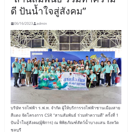
ดี ปันน้ำใจสู่สังคม”
06/16/2023
admin
บริษัท รถไฟฟ้า ร.ฟ.ท. จำกัด ผู้ให้บริการรถไฟฟ้าชานเมืองสาย
สีแดง จัดโครงการ CSR “สานสัมพันธ์ ร่วมทำความดี” ครั้งที่ 1
ปันน้ำใจสู่สังคม(ผู้พิการ) ณ พิพิธภัณฑ์สัตว์น้ำบางแสน จังหวัด
ชลบุรี