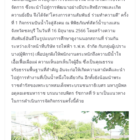
จัดการ ซึ่งจะนำไปสู่การพัฒนาอย่างมีประสิทธิภาพและเกิด
ความยั่งยืน จึงได้จัด“โครงการสานสัมพันธ์ ร่วมทำความดี” ครั้ง
ที่ 1 กิจกรรมปันน้ำใจสู่สังคม ณ พิพิธภัณฑ์สัตว์น้ำบางแสน
จังหวัดชลบุรี ในวันที่ 16 มิถุนายน 2566 โดยสร้างความ
สัมพันธ์อันดีในรูปแบบการศึกษาดูงานนอกสถานที่ ร่วมกัน
ระหว่างเจ้าหน้าที่บริษัท รถไฟฟ้า ร.ฟ.ท. จำกัด กับกลุ่มผู้เปราะ
บาง(ผู้พิการ) เพื่อปลูกฝังให้พนักงานตระหนักถึงความมีน้ำใจ
เอื้อเฟื้อเผื่อแผ่ ความเห็นอกเห็นใจผู้อื่น ซึ่งเป็นคุณธรรม
จริยธรรมพื้นฐานที่สำคัญ อันจะก่อให้เกิดความสามัคคีและนำ
ไปสู่การทำงานที่เป็นน้ำหนึ่งใจเดียวกัน อีกทั้งยังน้อมนำพระ
ราชดำรัสของพระบาทสมเด็จพระบรมชนกาธิเบศร มหาภูมิพล
อดุลยเดชมหาราช บรมนาถบพิตร รัชกาลที่ 9 มาเป็นแนวทาง
ในการดำเนินการจัดกิจกรรมครั้งนี้ด้วย