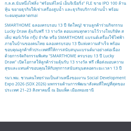
ก.ล.ต.นับหนึ่งไฟลิ่ง “ฟร้อนท์ไลน์ เอ็นจิเนียริ่ง” FLE ขาย IPO 100 ล้าน
หุ้น ขยายธุรกิจให้เช่าเครื่องสูบน้ำ และธุรกิจบริการด้านน้ำ พร้อม
ระดมทุนตลาดmai
SMARTHOME ฉลองครบรอบ 13 ปี จัดใหญ่! ชวนลูกค้าร่วมกิจกรรม
Lucky Draw ลุ้นรับฟรี 13 รางวัล ตอบแทนทุกความไว้วางใจบริษัท ส
เต็ป ฟอร์เวิร์ด กรุ๊ป จำกัด หรือ SMARTHOME แบรนด์เครื่องใช้ไฟฟ้า
ภายในบ้านของคนไทย ฉลองครบรอบ 13 ปีแห่งความสำเร็จ พร้อม
ขอบคุณลูกค้าทั่วประเทศที่ให้การสนับสนุนแบรนด์มาอย่างต่อเนื่อง
ด้วยการจัดกิจกรรมพิเศษ “SMARTHOME ครบรอบ 13 ปี Lucky
Draw” เปิดโอกาสให้ลูกค้าร่วมลุ้นรับ 13 รางวัล ฟรี เพื่อส่งมอบความ
สุขและแทนคำขอบคุณให้กับทุกการสนับสนุนตลอดระยะเวลา 13 ปี
รมว.พม. ชวนคนไทยร่วมเป็นส่วนหนึ่งของงาน Social Development
Expo 2026 (SDX 2026) มหกรรมด้านการพัฒนาสังคมที่ใหญ่ที่สุดของ
ประเทศ 21–23 สิงหาคมนี้ ณ อิมแพ็ค เมืองทองธานี