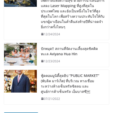
เทศกาลแห่งความสุข ด้วยการนำเสนอการ
แสดง Laser Mapping ที่สูงที่สุดใน
ประเทศไทย และยังเป็นหนึ่งในโชว์ที่สูง
ที่สุดในโลก เพื่อสร้างความประทับใจให้กับ
แขกผู้มาเยือนในค่ำคืนส่งท้ายปีที่น่าจดจำ
ยิ่งกว่าครั้งไหนๆ
12/24/2024
ปักหมุด!! สถานที่จัดงานเลี้ยงสุดชิคติด
ทะเล Aviyana Hua Hin
12/23/2024
ฟู้ดคอมมูนิตี้สุดฮิป “PUBLIC MARKET”
(พับลิค มาร์เก็ต) ที่บริเวณ ทางเชื่อม
ระหว่างห้างเซ็นทรัลชิดลม และ
ศูนย์การค้าเซ็นทรัล เอ็มบาสซี￼
07/21/2022