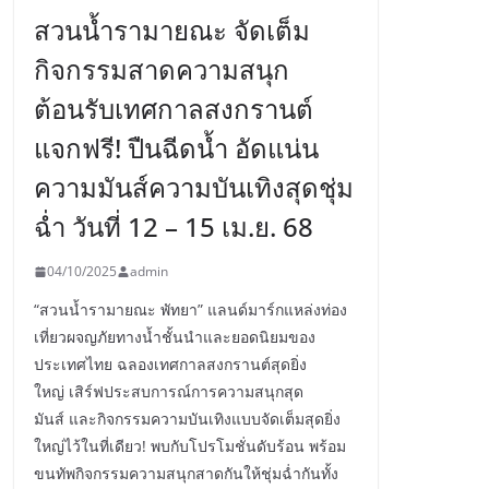
สวนน้ำรามายณะ จัดเต็ม
กิจกรรมสาดความสนุก
ต้อนรับเทศกาลสงกรานต์
แจกฟรี! ปืนฉีดน้ำ อัดแน่น
ความมันส์ความบันเทิงสุดชุ่ม
ฉ่ำ วันที่ 12 – 15 เม.ย. 68
04/10/2025
admin
“สวนน้ำรามายณะ พัทยา” แลนด์มาร์กแหล่งท่อง
เที่ยวผจญภัยทางน้ำชั้นนำและยอดนิยมของ
ประเทศไทย ฉลองเทศกาลสงกรานต์สุดยิ่ง
ใหญ่ เสิร์ฟประสบการณ์การความสนุกสุด
มันส์ และกิจกรรมความบันเทิงแบบจัดเต็มสุดยิ่ง
ใหญ่ไว้ในที่เดียว! พบกับโปรโมชั่นดับร้อน พร้อม
ขนทัพกิจกรรมความสนุกสาดกันให้ชุ่มฉ่ำกันทั้ง